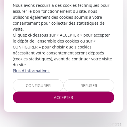
Commissaires de Justice
/
Contentieux locatif et
Nous avons recours à des cookies techniques pour
MAI
conflit de voisinage
assurer le bon fonctionnement du site, nous
utilisons également des cookies soumis à votre
La loi vise à limiter les conflits de voisinage,
consentement pour collecter des statistiques de
notamment à la campagne et les plaintes de
visite.
plus en plus nombreuses des néo-ruraux contre
Cliquez ci-dessous sur « ACCEPTER » pour accepter
les agriculteurs. Elle consacre dans le...
le dépôt de l'ensemble des cookies ou sur «
Lire la suite
CONFIGURER » pour choisir quels cookies
LA PROCÉDURE EN CAS DE LOYER IMPAYÉ : LES 4 ÉTAPES À SUIVRE SI VOTRE LOCATAIRE NE PAIE PLUS SON LOYER
20
nécessitant votre consentement seront déposés
Commissaires de Justice
/
Contentieux locatif et
MARS
(cookies statistiques), avant de continuer votre visite
conflit de voisinage
du site.
Chaque année, plus de 150.000 affaires de loyers
Plus d'informations
impayés sont portées devant les tribunaux en
France. C'est un cas que l'on connait par coeur
CONFIGURER
REFUSER
en gestion locative. Les chiffres d...
Lire la suite
ACCEPTER
VALIDITÉ DU DOCUMENT INFORMATIF APPUYANT UNE ASSIGNATION AUX FINS DE RÉSILIATION D'UN BAIL D'HABITATION
28
Commissaires de Justice
/
Contentieux locatif et
FÉVR.
conflit de voisinage
Dans le cadre d’une procédure visant à
prononcer ou constater la résiliation d’un contrat