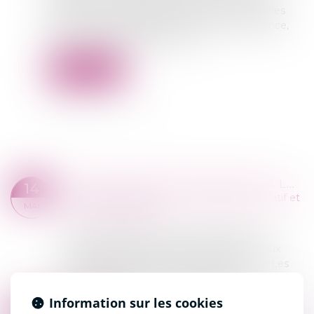
principe de responsabilité fondée sur les troubles
anormaux du voisinage, posé par la jurisprudence,
tout en l'assortissant de limites...
Lire la suite
LES NOUVEAUTÉS ISSUES DE LA LOI DU 15 AVRIL 2024 EN MATIÈRE IMMOBILIÈRE
14
Commissaires de Justice
/
Contentieux locatif et
MAI
conflit de voisinage
La loi n°2024-346 du 15 avril 2024 visant à
adapter le droit de la responsabilité civile aux
enjeux actuels vient créer un chapitre IV « Les
troubles anormaux de voisinage » au...
Lire la suite
Information sur les cookies
LOI 15 AVRIL 2024 TROUBLES DE VOISINAGE CONFLITS À LA CAMPAGNE
02