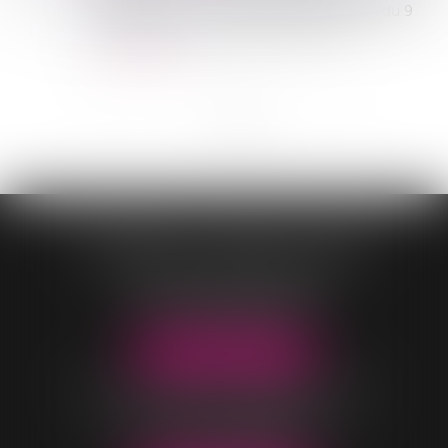
de bail, l’article 1er I du décret n°2017-923 du 9
mai 2017, le Commissaire de Justice...
Lire la suite
<<
<
1
2
3
4
>
>>
CONTASSOT - MALOIS - COEUR
OFFICE DE VILLARS-LES-DOMBES
96 Rue Pierre Duverger
01330 VILLARS-LES-DOMBES
Tél :
04 74 98 05 04
NOUS LOCALISER
OFFICE DE BELLEVILLE-EN-BEAUJOLAIS
40 rue Parc Saint-Jean
69220 BELLEVILLE-EN-BEAUJOLAIS
Tél :
04 74 06 49 60