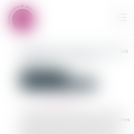
Proposition de loi pour limiter les
conflits de voisinage à la
campagne
Commissaires de Justice
Contentieux locatif et conflit de voisinage
Publié le :
10/04/2024
Source :
www.vie-publique.fr
La proposition de loi vise à limiter les conflits de
voisinage, notamment à la campagne et les plaintes
de plus nombreuses des néo-ruraux contre les
agriculteurs. Elle consacre dans le code civil le