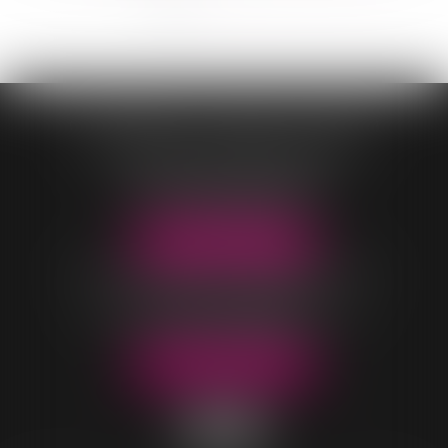
<<
<
1
2
3
4
>
>>
CONTASSOT - MALOIS - COEUR
OFFICE DE VILLARS-LES-DOMBES
96 Rue Pierre Duverger
01330 VILLARS-LES-DOMBES
Tél :
04 74 98 05 04
NOUS LOCALISER
OFFICE DE BELLEVILLE-EN-BEAUJOLAIS
40 rue Parc Saint-Jean
69220 BELLEVILLE-EN-BEAUJOLAIS
Tél :
04 74 06 49 60
NOUS LOCALISER