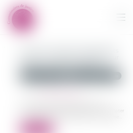
Créances -Quels changements
pour la procédure de saisie sur
salaire ? | Service-Public.fr
Commissaires de Justice
Recouvrement des impayés
Publié le :
01/07/2025
Source :
www.service-public.fr
La saisie sur salaire, aussi appelée saisie sur
rémunération, fait l'objet d'une réforme à compter
du 1er juillet 2025. Service-Public.fr vous informe...
Lire la suite