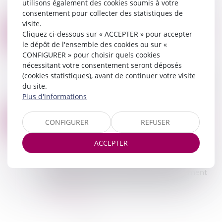
utilisons également des cookies soumis à votre
Banque de France, les retards dépassant 30...
consentement pour collecter des statistiques de
Lire la suite
visite.
RETARDS DE PAIEMENT : SE PRÉMUNIR CONTRE L'EFFET DOMINO, UNE URGENCE POUR LES ENTREPRISES
18
Cliquez ci-dessous sur « ACCEPTER » pour accepter
Commissaires de Justice
/
Recouvrement des
le dépôt de l'ensemble des cookies ou sur «
FÉVR.
impayés
CONFIGURER » pour choisir quels cookies
2024 aura été une année difficile pour les
nécessitant votre consentement seront déposés
entreprises, marquée par un nombre record de
(cookies statistiques), avant de continuer votre visite
défaillances et un allongement généralisé des
du site.
délais et retards de paiement. Une dégradat...
Plus d'informations
Lire la suite
SAISIE DES RÉMUNÉRATIONS : BARÈME RÉVISÉ POUR 2025
14
CONFIGURER
REFUSER
Commissaires de Justice
/
Recouvrement des
JANV.
impayés
ACCEPTER
La saisie sur rémunération ou sur salaire permet
à un créancier muni d’un titre exécutoire (un
jugement notamment) d'obtenir le versement
de sommes dues par un débiteur salarié....
Lire la suite