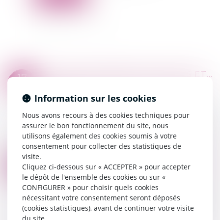
NOUVEAU BARÈME DES SAISIES ET CESSIONS DES RÉMUNÉRATIONS POUR L'ANNÉE 2024
17
Commissaires de Justice
/
Recouvrement des
JANV.
impayés
Information sur les cookies
La proportion dans laquelle les sommes dues à
Nous avons recours à des cookies techniques pour
titre de rémunération sont saisissables et
assurer le bon fonctionnement du site, nous
cessibles est revalorisée, au 1er janvier 2024, en
utilisons également des cookies soumis à votre
fonction de l'évolution de l'indice d...
consentement pour collecter des statistiques de
Lire la suite
visite.
LE TAUX DE L’INTÉRÊT LÉGAL POUR LE PREMIER SEMESTRE 2024 ENCORE EN HAUSSE
10
Cliquez ci-dessous sur « ACCEPTER » pour accepter
Commissaires de Justice
/
Recouvrement des
le dépôt de l'ensemble des cookies ou sur «
JANV.
impayés
CONFIGURER » pour choisir quels cookies
Au 1er semestre 2024, le taux de l’intérêt légal
nécessitant votre consentement seront déposés
s’établit à 5,07 % pour les créances dues aux
(cookies statistiques), avant de continuer votre visite
professionnels, contre 4,22 % au semestre
du site.