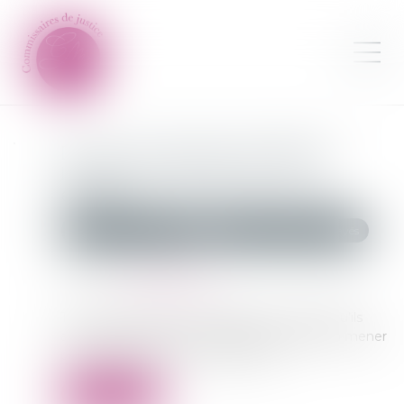
Du recouvrement amiable à
l’action contentieuse : les 4
étapes
Commissaires de Justice
Recouvrement des impayés
Publié le :
31/01/2024
Source :
www.legifiscal.fr
Tout faire pour éviter les impayés…mais lorsqu’ils
arrivent, quelles sont les différentes étapes à mener
pour espérer obtenir un paiement ?...
Lire la suite