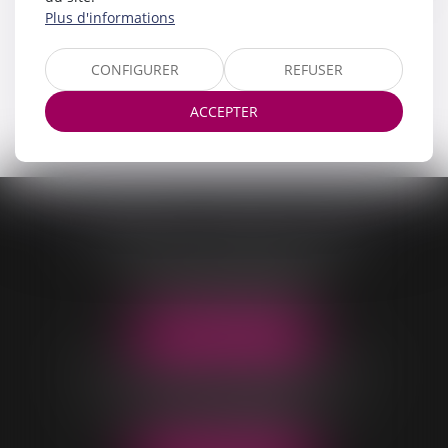
précédent...
Plus d'informations
Lire la suite
CONFIGURER
REFUSER
<<
<
1
2
3
4
>
>>
ACCEPTER
CONTASSOT - MALOIS - COEUR
OFFICE DE VILLARS-LES-DOMBES
96 Rue Pierre Duverger
01330 VILLARS-LES-DOMBES
Tél :
04 74 98 05 04
NOUS LOCALISER
OFFICE DE BELLEVILLE-EN-BEAUJOLAIS
40 rue Parc Saint-Jean
69220 BELLEVILLE-EN-BEAUJOLAIS
Tél :
04 74 06 49 60