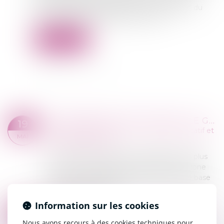
demandes déjà engagées après transmission du
procès-verbal par le tribunal concerné...
Lire la suite
ENCADREMENT DES LOYERS : LE GUIDE DU PROPRIÉTAIRE
19
Commissaires de Justice
/
Contentieux locatif et
MAI
conflit de voisinage
L'encadrement des loyers s'applique dans plus
de 70 communes françaises classées en zone
tendue. Le principe est que votre loyer de base
ne peut pas dépasser ...
Lire la suite
Information sur les cookies
LOYER IMPAYÉ : NOUVELLE DÉFINITION À PARTIR DE JANVIER 2027
12
Commissaires de Justice
/
Contentieux locatif et
Nous avons recours à des cookies techniques pour