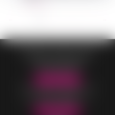
Lire la suite
...
<<
<
1
2
3
4
5
6
7
>
>>
CONTASSOT - MALOIS - COEUR
OFFICE DE VILLARS-LES-DOMBES
96 Rue Pierre Duverger
01330 VILLARS-LES-DOMBES
Tél :
04 74 98 05 04
NOUS LOCALISER
OFFICE DE BELLEVILLE-EN-BEAUJOLAIS
40 rue Parc Saint-Jean
69220 BELLEVILLE-EN-BEAUJOLAIS
Tél :
04 74 06 49 60
NOUS LOCALISER