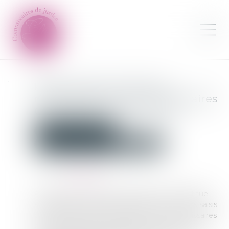
Réforme de la saisie des
rémunérations : les commissaires
de justice entrent en piste
Commissaires de Justice
Contentieux locatif et conflit de voisinage
Publié le :
08/07/2025
Source :
www.jss.fr
À partir de ce 1er juillet, la profession se substitue
aux greffes et devient l’interlocutrice des tiers saisis
dans le cadre de ces procédures. Les commissaires
de justice prendront notamment le relai des