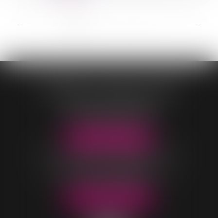
...
<<
<
1
2
3
4
5
6
7
>
>>
CONTASSOT - MALOIS - COEUR
OFFICE DE VILLARS-LES-DOMBES
96 Rue Pierre Duverger
01330 VILLARS-LES-DOMBES
Tél :
04 74 98 05 04
NOUS LOCALISER
OFFICE DE BELLEVILLE-EN-BEAUJOLAIS
40 rue Parc Saint-Jean
69220 BELLEVILLE-EN-BEAUJOLAIS
Tél :
04 74 06 49 60
NOUS LOCALISER