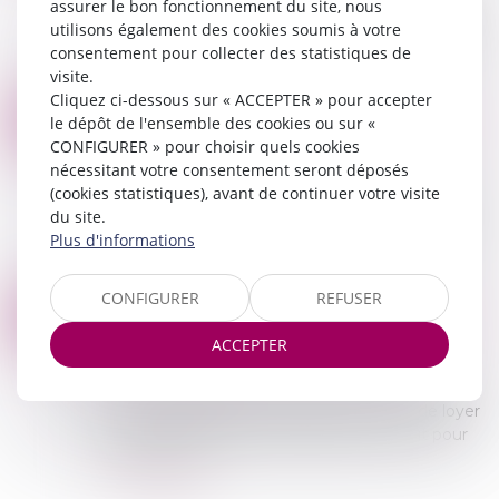
assurer le bon fonctionnement du site, nous
2026 à 9h30 (visite à 9h15) LJ AQUALYSE – 674
utilisons également des cookies soumis à votre
RUE DE GENEVE – 01120 DAGNEUX MATERIEL
consentement pour collecter des statistiques de
S...
visite.
Lire la suite
Cliquez ci-dessous sur « ACCEPTER » pour accepter
ENCADREMENT DES LOYERS : LE GUIDE DU PROPRIÉTAIRE
19
le dépôt de l'ensemble des cookies ou sur «
Commissaires de Justice
/
Contentieux locatif et
CONFIGURER » pour choisir quels cookies
MAI
conflit de voisinage
nécessitant votre consentement seront déposés
L'encadrement des loyers s'applique dans plus
(cookies statistiques), avant de continuer votre visite
de 70 communes françaises classées en zone
du site.
tendue. Le principe est que votre loyer de base
Plus d'informations
ne peut pas dépasser ...
Lire la suite
CONFIGURER
REFUSER
LOYER IMPAYÉ : NOUVELLE DÉFINITION À PARTIR DE JANVIER 2027
12
Commissaires de Justice
/
Contentieux locatif et
ACCEPTER
MAI
conflit de voisinage
Il y a du nouveau en matière de loyers impayés.
Un décret redéfinit la situation d’impayé de loyer
et prévoit quelques modifications, surtout pour
les locataires...
Lire la suite