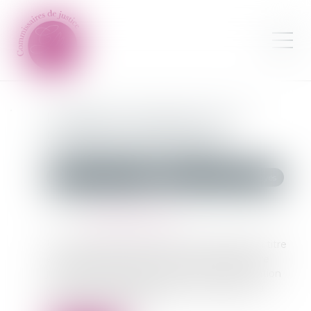
Impayés : tout savoir sur la
nouvelle procédure de
recouvrement simplifiée
Commissaires de Justice
Recouvrement des impayés
Publié le :
16/06/2026
Source :
gazette-du-midi.fr
Une nouvelle procédure permet d’obtenir un titre
exécutoire sans avoir recours à une procédure
judiciaire. Elle nécessite seulement l’intervention
d’un commissaire de justice et du greffier du
tribunal de commerce...