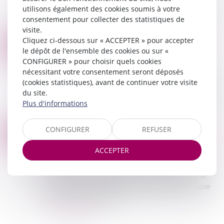
utilisons également des cookies soumis à votre
00) (LJ SAS JNLR – 136 RUE DU CENTRE 01140
consentement pour collecter des statistiques de
SAINT DIDIE...
visite.
Lire la suite
Cliquez ci-dessous sur « ACCEPTER » pour accepter
VENTE AUX ENCHERES PUBLIQUES DU 05.06.2026
26
le dépôt de l'ensemble des cookies ou sur «
Ventes aux enchères
MAI
CONFIGURER » pour choisir quels cookies
VENTE AUX ENCHERES PUBLIQUES SUR
nécessitant votre consentement seront déposés
LIQUIDATION JUDICIAIRE VENDREDI 5 JUIN
(cookies statistiques), avant de continuer votre visite
2026 à 9h30 (visite à 9h15) LJ AQUALYSE – 674
du site.
RUE DE GENEVE – 01120 DAGNEUX MATERIEL
Plus d'informations
S...
Lire la suite
ENCADREMENT DES LOYERS : LE GUIDE DU PROPRIÉTAIRE
CONFIGURER
REFUSER
19
Commissaires de Justice
/
Contentieux locatif et
MAI
conflit de voisinage
ACCEPTER
L'encadrement des loyers s'applique dans plus
de 70 communes françaises classées en zone
tendue. Le principe est que votre loyer de base
ne peut pas dépasser ...
Lire la suite