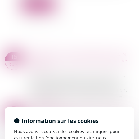
Lire la suite
IMPAYÉS : TOUT SAVOIR SUR LA NOUVELLE PROCÉDURE DE RECOUVREMENT SIMPLIFIÉE
16
Commissaires de Justice
/
Recouvrement des
JUIN
impayés
Une nouvelle procédure permet d’obtenir un
titre exécutoire sans avoir recours à une
procédure judiciaire. Elle nécessite seulement
l’intervention d’un commissaire de justice et...
Lire la suite
VENTE AUX ENCHERES PUBLIQUES DU 03.07.2026
11
Ventes aux enchères
JUIN
Information sur les cookies
VENTE AUX ENCHERES PUBLIQUES SUR
Nous avons recours à des cookies techniques pour
LIQUIDATION JUDICIAIRE VENDREDI 3
assurer le bon fonctionnement du site, nous
JUILLET 2026 à 9 heures 30 (visite à 9 heures