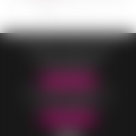
...
<<
<
1
2
3
4
5
6
7
>
>>
CONTASSOT - MALOIS - COEUR
OFFICE DE VILLARS-LES-DOMBES
96 Rue Pierre Duverger
01330 VILLARS-LES-DOMBES
Tél :
04 74 98 05 04
NOUS LOCALISER
OFFICE DE BELLEVILLE-EN-BEAUJOLAIS
40 rue Parc Saint-Jean
69220 BELLEVILLE-EN-BEAUJOLAIS
Tél :
04 74 06 49 60
NOUS LOCALISER