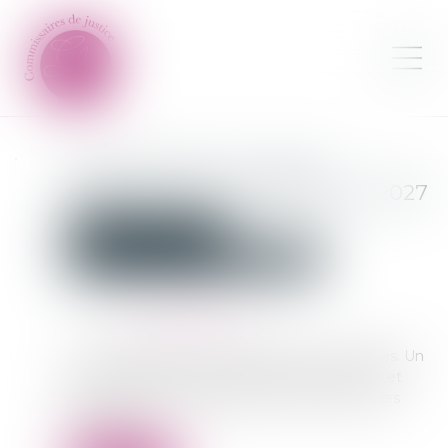
Loyer impayé : nouvelle
définition à partir de janvier 2027
Commissaires de Justice
Contentieux locatif et conflit de voisinage
Publié le :
12/05/2026
Source :
edito.seloger.com
Il y a du nouveau en matière de loyers impayés. Un
décret redéfinit la situation d’impayé de loyer et
prévoit quelques modifications, surtout pour les
locataires...