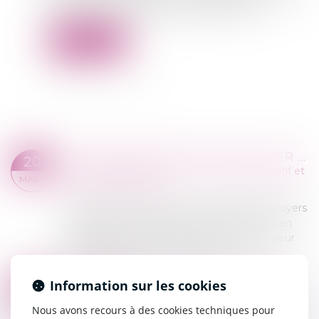
juge peut suspendre l'exécution de l'acte »...
Lire la suite
LA PROCÉDURE EN CAS DE LOYER IMPAYÉ : LES 4 ÉTAPES À SUIVRE SI VOTRE LOCATAIRE NE PAIE PLUS SON LOYER
20
Commissaires de Justice
/
Contentieux locatif et
MARS
conflit de voisinage
Chaque année, plus de 150.000 affaires de loyers
impayés sont portées devant les tribunaux en
France. C'est un cas que l'on connait par coeur
en gestion locative. Les chiffres d...
Lire la suite
GESTION DES IMPAYÉS : 3 EXEMPLES CONCRETS
Information sur les cookies
06
Commissaires de Justice
/
Recouvrement des
MARS
Nous avons recours à des cookies techniques pour
impayés