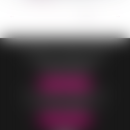
...
<<
<
4
5
6
7
8
9
10
>
>>
CONTASSOT - MALOIS - COEUR
OFFICE DE VILLARS-LES-DOMBES
96 Rue Pierre Duverger
01330 VILLARS-LES-DOMBES
Tél :
04 74 98 05 04
NOUS LOCALISER
OFFICE DE BELLEVILLE-EN-BEAUJOLAIS
40 rue Parc Saint-Jean
69220 BELLEVILLE-EN-BEAUJOLAIS
Tél :
04 74 06 49 60
NOUS LOCALISER