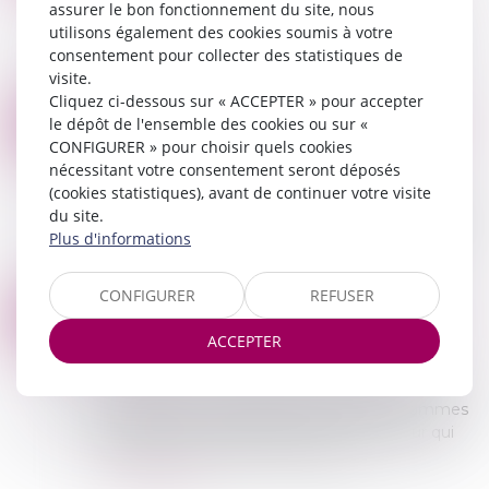
assurer le bon fonctionnement du site, nous
Nous exposons dans cette fiche pratique 3
utilisons également des cookies soumis à votre
exemples concrets d'impayés avec une
consentement pour collecter des statistiques de
proposition de solution juridique adaptée...
visite.
Lire la suite
Cliquez ci-dessous sur « ACCEPTER » pour accepter
VALIDITÉ DU DOCUMENT INFORMATIF APPUYANT UNE ASSIGNATION AUX FINS DE RÉSILIATION D'UN BAIL D'HABITATION
28
le dépôt de l'ensemble des cookies ou sur «
Commissaires de Justice
/
Contentieux locatif et
CONFIGURER » pour choisir quels cookies
FÉVR.
conflit de voisinage
nécessitant votre consentement seront déposés
(cookies statistiques), avant de continuer votre visite
Dans le cadre d’une procédure visant à
du site.
prononcer ou constater la résiliation d’un contrat
Plus d'informations
de bail, l’article 1er I du décret n°2017-923 du 9
mai 2017, le Commissaire de Justice...
Lire la suite
CONFIGURER
REFUSER
SAISIES SUR RÉMUNÉRATIONS : LE BARÈME 2024
21
Commissaires de Justice
/
Recouvrement des
ACCEPTER
FÉVR.
impayés
La saisie des rémunérations ou saisie sur salaire
permet à un créancier de récupérer les sommes
dues grâce à l'intermédiaire de l'employeur qui
procède à une retenue sur la frac...
Lire la suite