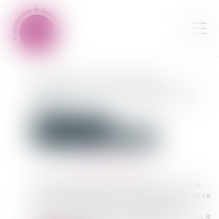
Portée du procès-verbal
d’expulsion du commissaire de
justice
Commissaires de Justice
Contentieux locatif et conflit de voisinage
Publié le :
14/02/2024
Source :
www.lemag-juridique.com
Aux termes de l’article 1371 du Code civil : « L'acte
authentique fait foi jusqu'à l’inscription de faux de ce
que l'officier public dit avoir personnellement
accompli ou constaté. En cas d'inscription de faux, le