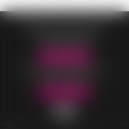
CONTASSOT - MALOIS - COEUR
OFFICE DE VILLARS-LES-DOMBES
96 Rue Pierre Duverger
01330 VILLARS-LES-DOMBES
Tél :
04 74 98 05 04
NOUS LOCALISER
OFFICE DE BELLEVILLE-EN-BEAUJOLAIS
40 rue Parc Saint-Jean
69220 BELLEVILLE-EN-BEAUJOLAIS
Tél :
04 74 06 49 60
NOUS LOCALISER