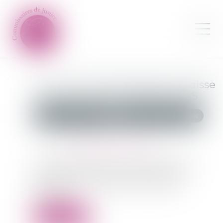
Le taux de l’intérêt légal en baisse
pour le premier semestre 2025
Commissaires de Justice
Recouvrement des impayés
Publié le :
07/01/2025
Source :
cabinet-rs.expert-infos.com
Au 1er semestre 2025, le taux de l’intérêt légal
s’établit à 3,71 % pour les créances dues aux
professionnels, contre 4,92 % au semestre
précédent...
Lire la suite