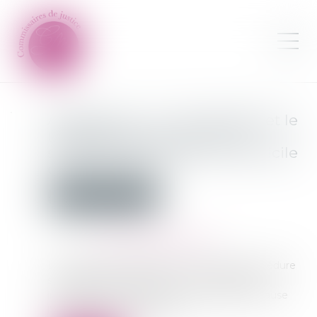
Assignation : un simple Kbis et le
témoignage d'un voisin ne
suffisent pas à établir le domicile
du destinataire
Commissaires de Justice
Publié le :
04/08/2026
Source :
www.lemag-juridique.com
Les règles de signification des actes de procédure
sont strictes. Et pour cause : une assignation
irrégulièrement délivrée peut remettre en cause
l'ensemble de la procédure...