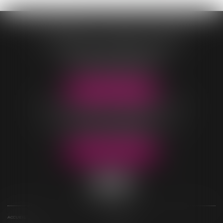
CONTASSOT - MALOIS - COEUR
OFFICE DE VILLARS-LES-DOMBES
96 Rue Pierre Duverger
01330 VILLARS-LES-DOMBES
Tél :
04 74 98 05 04
NOUS LOCALISER
OFFICE DE BELLEVILLE-EN-BEAUJOLAIS
40 rue Parc Saint-Jean
69220 BELLEVILLE-EN-BEAUJOLAIS
Tél :
04 74 06 49 60
NOUS LOCALISER
ACCUEIL
ÉTUDE