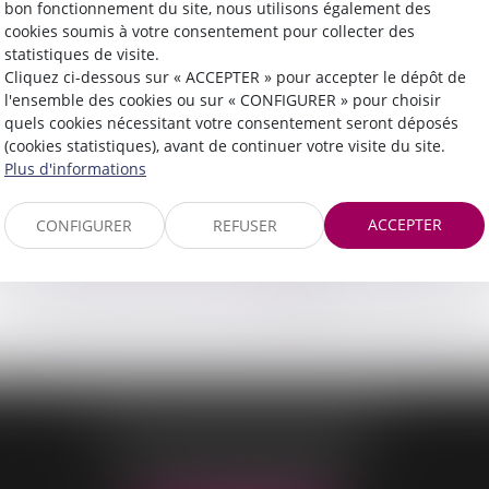
bon fonctionnement du site, nous utilisons également des
cookies soumis à votre consentement pour collecter des
Lire la suite
statistiques de visite.
Cliquez ci-dessous sur « ACCEPTER » pour accepter le dépôt de
l'ensemble des cookies ou sur « CONFIGURER » pour choisir
quels cookies nécessitant votre consentement seront déposés
(cookies statistiques), avant de continuer votre visite du site.
Plus d'informations
ACCEPTER
CONFIGURER
REFUSER
<<
<
1
2
3
4
>
>>
OFFICE DE VILLARS-LES-DOMBES
96 Rue Pierre Duverger
01330 VILLARS-LES-DOMBES