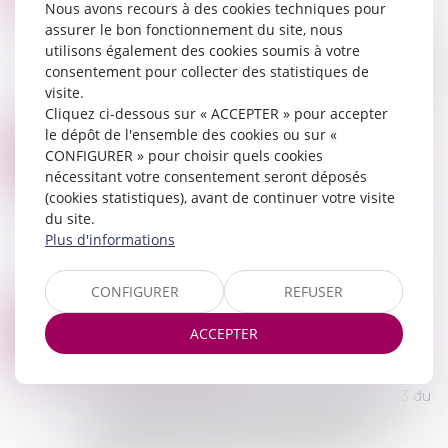
MAI
Nous avons recours à des cookies techniques pour
conflit de voisinage
assurer le bon fonctionnement du site, nous
Il y a du nouveau en matière de loyers impayés.
utilisons également des cookies soumis à votre
Un décret redéfinit la situation d’impayé de loyer
consentement pour collecter des statistiques de
et prévoit quelques modifications, surtout pour
visite.
les locataires...
Cliquez ci-dessous sur « ACCEPTER » pour accepter
Lire la suite
le dépôt de l'ensemble des cookies ou sur «
PRÉAVIS LOCATIF : REFUSER UN RECOMMANDÉ NE BLOQUE PAS LE CONGÉ !
20
CONFIGURER » pour choisir quels cookies
Commissaires de Justice
/
Contentieux locatif et
nécessitant votre consentement seront déposés
MAI
conflit de voisinage
(cookies statistiques), avant de continuer votre visite
du site.
En matière de location d’un logement vide à
Plus d'informations
usage d’habitation principale, le locataire peut
donner congé à tout moment, moyennant un
préavis d’un à trois mois selon les cas (ar...
CONFIGURER
REFUSER
Lire la suite
BAUX CONCLUS AVANT L’ADJUDICATION : LA PROTECTION DES LOCATAIRES RÉAFFIRMÉE
04
ACCEPTER
Commissaires de Justice
/
Contentieux locatif et
FÉVR.
conflit de voisinage
En matière de saisie immobilière, l’article 1743 du
Code civil et l’article L 321-4 du Code des
procédures civiles d’exécution régissent la