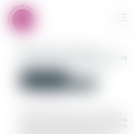
Réforme de la saisie des
rémunérations : les commissaires
de justice entrent en piste
Commissaires de Justice
Contentieux locatif et conflit de voisinage
Publié le :
08/07/2025
Source :
www.jss.fr
À partir de ce 1er juillet, la profession se substitue
aux greffes et devient l’interlocutrice des tiers saisis
dans le cadre de ces procédures. Les commissaires
de justice prendront notamment le relai des