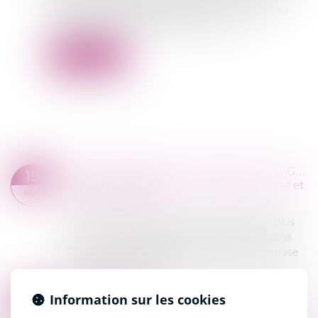
demandes déjà engagées après transmission du
procès-verbal par le tribunal concerné...
Lire la suite
ENCADREMENT DES LOYERS : LE GUIDE DU PROPRIÉTAIRE
19
Commissaires de Justice
/
Contentieux locatif et
MAI
conflit de voisinage
L'encadrement des loyers s'applique dans plus
de 70 communes françaises classées en zone
tendue. Le principe est que votre loyer de base
ne peut pas dépasser ...
Lire la suite
LOYER IMPAYÉ : NOUVELLE DÉFINITION À PARTIR DE JANVIER 2027
Information sur les cookies
12
Commissaires de Justice
/
Contentieux locatif et