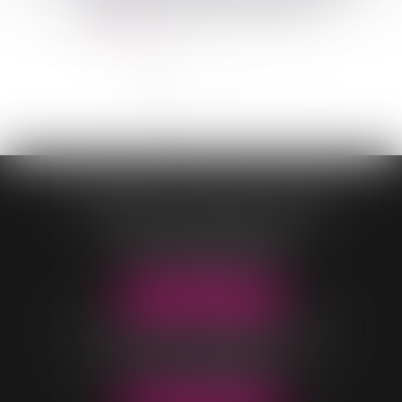
question de l’opposabilité des baux c...
Lire la suite
<<
<
1
2
3
4
>
>>
CONTASSOT - MALOIS - COEUR
OFFICE DE VILLARS-LES-DOMBES
96 Rue Pierre Duverger
01330 VILLARS-LES-DOMBES
Tél :
04 74 98 05 04
NOUS LOCALISER
OFFICE DE BELLEVILLE-EN-BEAUJOLAIS
40 rue Parc Saint-Jean
69220 BELLEVILLE-EN-BEAUJOLAIS
Tél :
04 74 06 49 60