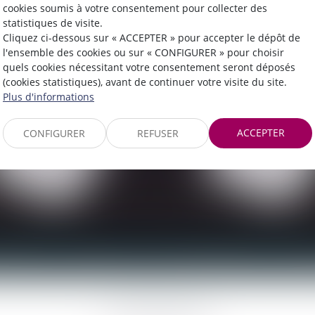
cookies soumis à votre consentement pour collecter des
statistiques de visite.
Cliquez ci-dessous sur « ACCEPTER » pour accepter le dépôt de
l'ensemble des cookies ou sur « CONFIGURER » pour choisir
quels cookies nécessitant votre consentement seront déposés
(cookies statistiques), avant de continuer votre visite du site.
Plus d'informations
ACCEPTER
CONFIGURER
REFUSER
e
Commissaire de justice