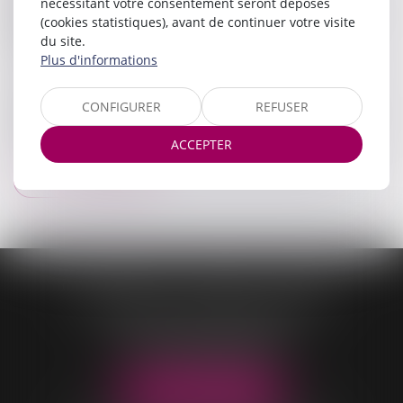
privilégiée
avec ses clients. Toujours à votre écoute, notre
nécessitant votre consentement seront déposés
équipe vous accompagne et met à votre service son
(cookies statistiques), avant de continuer votre visite
savoir-faire pour vous conseiller toujours au mieux de vos
du site.
intérêts.
Plus d'informations
L’étude CONTASSOT MALOIS CŒUR s’adapte à vos
CONFIGURER
REFUSER
besoins et met en place des procédures et des méthodes
de travail en adéquation avec vos demandes.
ACCEPTER
Nous contacter
CONTASSOT - MALOIS - COEUR
OFFICE DE VILLARS-LES-DOMBES
96 Rue Pierre Duverger
01330 VILLARS-LES-DOMBES
Tél :
04 74 98 05 04
NOUS LOCALISER