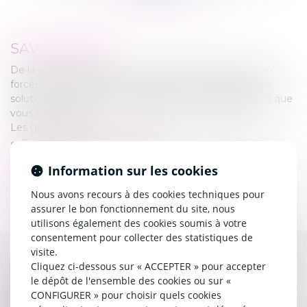
SAVOIR-FAIRE
De la signification des actes, en passant par l’exécution
forcée des jugements, l’étude saura vous proposer des
solutions adaptées et raisonnables aux problématiques que
vous rencontrez.
Les grands axes de notre profession sont les suivants :
Recouvrement des impayés
Le constat
Information sur les cookies
La signification des actes
Nous avons recours à des cookies techniques pour
Ventes aux enchères
assurer le bon fonctionnement du site, nous
utilisons également des cookies soumis à votre
consentement pour collecter des statistiques de
visite.
Cliquez ci-dessous sur « ACCEPTER » pour accepter
NOS VALEURS
le dépôt de l'ensemble des cookies ou sur «
Notre étude a la vocation d'entretenir une
relation
CONFIGURER » pour choisir quels cookies